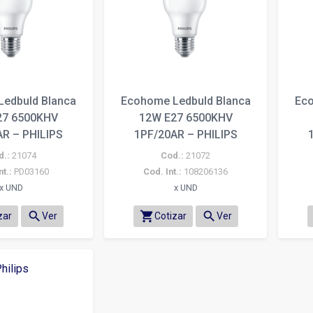
edbuld Blanca
Ecohome Ledbuld Blanca
Eco
27 6500KHV
12W E27 6500KHV
R – PHILIPS
1PF/20AR – PHILIPS
d.:
21074
Cod.:
21072
nt.:
PD03160
Cod. Int.:
108206136
x UND
x UND
search
shopping_cart
search
zar
Ver
Cotizar
Ver
hilips