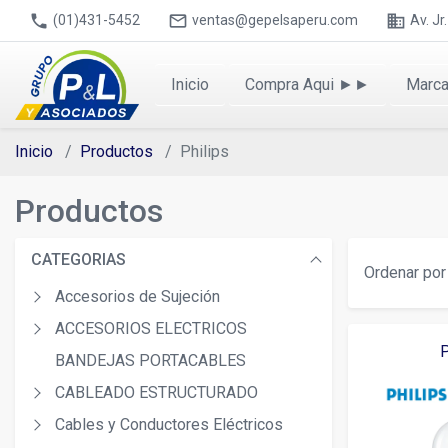
phone
mail_outline
business
(01)431-5452
ventas@gepelsaperu.com
Av. J
Inicio
Compra Aqui ►►
Marc
Inicio
Productos
Philips
Productos
CATEGORIAS
Ordenar por 
Accesorios de Sujeción
ACCESORIOS ELECTRICOS
P
BANDEJAS PORTACABLES
CABLEADO ESTRUCTURADO
Cables y Conductores Eléctricos