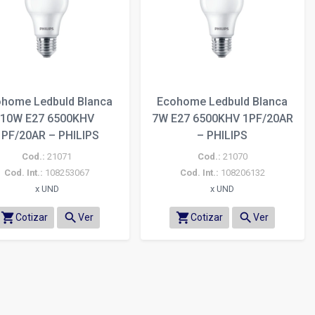
home Ledbuld Blanca
Ecohome Ledbuld Blanca
10W E27 6500KHV
7W E27 6500KHV 1PF/20AR
1PF/20AR – PHILIPS
– PHILIPS
Cod.:
21071
Cod.:
21070
Cod. Int.:
108253067
Cod. Int.:
108206132
x UND
x UND
shopping_cart
search
shopping_cart
search
Cotizar
Ver
Cotizar
Ver