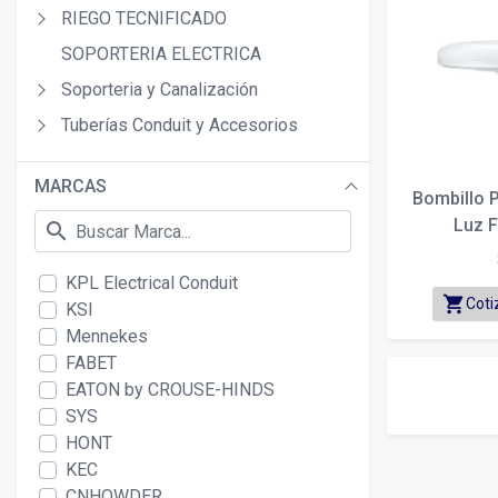
RIEGO TECNIFICADO
SOPORTERIA ELECTRICA
Soporteria y Canalización
Tuberías Conduit y Accesorios
MARCAS
Bombillo 
Luz F
search
KPL Electrical Conduit
shopping_cart
Coti
KSI
Mennekes
FABET
EATON by CROUSE-HINDS
SYS
HONT
KEC
CNHOWDER