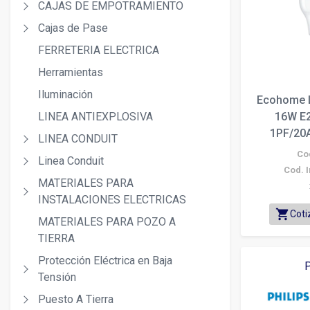
CAJAS DE EMPOTRAMIENTO
Cajas de Pase
FERRETERIA ELECTRICA
Herramientas
Iluminación
Ecohome L
LINEA ANTIEXPLOSIVA
16W E
1PF/20A
LINEA CONDUIT
Co
Linea Conduit
Cod. I
MATERIALES PARA
INSTALACIONES ELECTRICAS
shopping_cart
Coti
MATERIALES PARA POZO A
TIERRA
Protección Eléctrica en Baja
P
Tensión
Puesto A Tierra