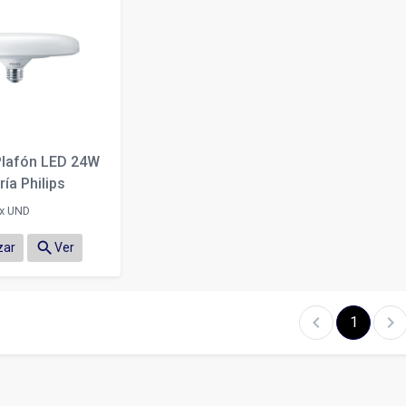
Plafón LED 24W
ría Philips
x UND
search
zar
Ver
chevron_left
chevron_right
1