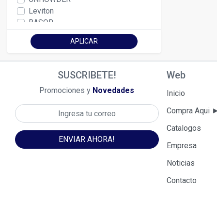
Leviton
BASOR
JORMEN
APLICAR
Thorgel
Protegel
THORCEM
SUSCRIBETE!
Web
FAVIGEL
Promociones y
Novedades
Wonder Group
Inicio
Tecno - Sal
Compra Aqui
Indeco
Disagel
Catalogos
GEM
ENVIAR AHORA!
Empresa
Bticino
TIERRA GEL
Noticias
Schneider Electric
Contacto
CABLOFIL
Tecno-Cem
Commscope