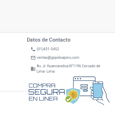
Datos de Contacto
phone
(01)431-5452
mail_outline
ventas@gepelsaperu.com
Av. Jr. Huancavelica N°1196 Cercado de
business
Lima- Lima