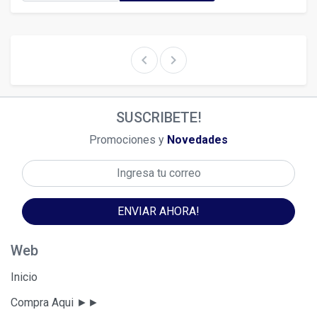
chevron_left
chevron_right
SUSCRIBETE!
Promociones y
Novedades
ENVIAR AHORA!
Web
Inicio
Compra Aqui ►►