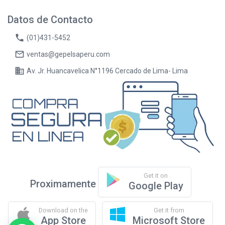
Datos de Contacto
phone
(01)431-5452
mail_outline
ventas@gepelsaperu.com
business
Av. Jr. Huancavelica N°1196 Cercado de Lima- Lima
Get it on
Proximamente
Google Play
Download on the
Get it from
App Store
Microsoft Store