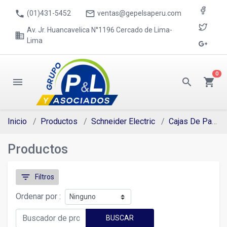
phone
mail_outline
(01)431-5452
ventas@gepelsaperu.com
Av. Jr. Huancavelica N°1196 Cercado de Lima-
business
Lima
0
menu
search
shopping_cart
Inicio
Productos
Schneider Electric
Cajas De Pase
Productos
filter_list
Filtros
Ordenar por :
BUSCAR