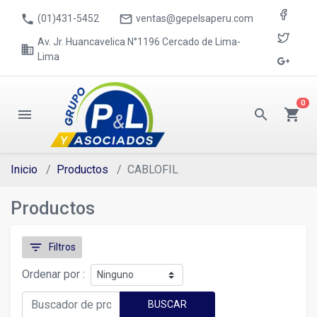
phone
mail_outline
(01)431-5452
ventas@gepelsaperu.com
Av. Jr. Huancavelica N°1196 Cercado de Lima-
business
Lima
0
menu
search
shopping_cart
Inicio
Productos
CABLOFIL
Productos
filter_list
Filtros
Ordenar por :
BUSCAR