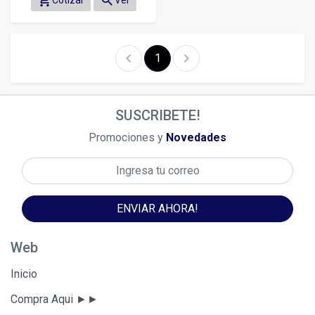
shopping_cart
search
chevron_left
chevron_right
1
SUSCRIBETE!
Promociones y
Novedades
ENVIAR AHORA!
Web
Inicio
Compra Aqui ►►