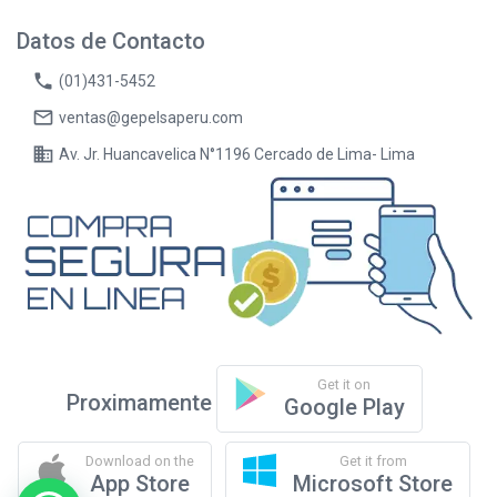
Datos de Contacto
phone
(01)431-5452
mail_outline
ventas@gepelsaperu.com
business
Av. Jr. Huancavelica N°1196 Cercado de Lima- Lima
Get it on
Proximamente
Google Play
Download on the
Get it from
App Store
Microsoft Store