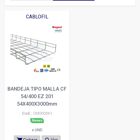
CABLOFIL
BANDEJA TIPO MALLA CF
54/400 EZ 201
54X400X3000mm
Cod.:
CM000061
Nuevo
x UND
Cotizar
Ver