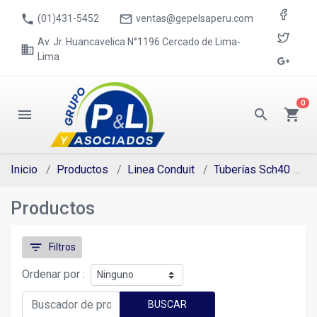
phone
mail_outline
(01)431-5452
ventas@gepelsaperu.com
Av. Jr. Huancavelica N°1196 Cercado de Lima-
business
Lima
0
menu
search
shopping_cart
Inicio
Productos
Linea Conduit
Tuberías Sch40
T
Productos
filter_list
Filtros
Ordenar por :
BUSCAR