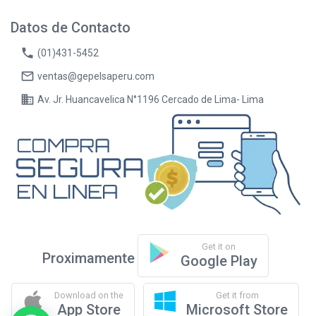
Datos de Contacto
phone
(01)431-5452
mail_outline
ventas@gepelsaperu.com
business
Av. Jr. Huancavelica N°1196 Cercado de Lima- Lima
Get it on
Proximamente
Google Play
Download on the
Get it from
App Store
Microsoft Store