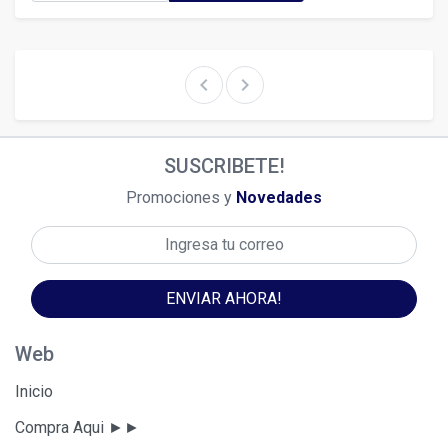
chevron_left
chevron_right
SUSCRIBETE!
Promociones y
Novedades
ENVIAR AHORA!
Web
Inicio
Compra Aqui ►►