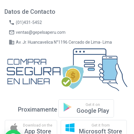
Datos de Contacto
phone
(01)431-5452
mail_outline
ventas@gepelsaperu.com
business
Av. Jr. Huancavelica N°1196 Cercado de Lima- Lima
Get it on
Proximamente
Google Play
Download on the
Get it from
App Store
Microsoft Store