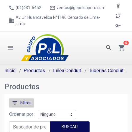
phone
mail_outline
(01)431-5452
ventas@gepelsaperu.com
Av. Jr. Huancavelica N°1196 Cercado de Lima-
business
Lima
0
menu
search
shopping_cart
Inicio
Productos
Linea Conduit
Tuberías Conduit
Productos
filter_list
Filtros
Ordenar por :
BUSCAR