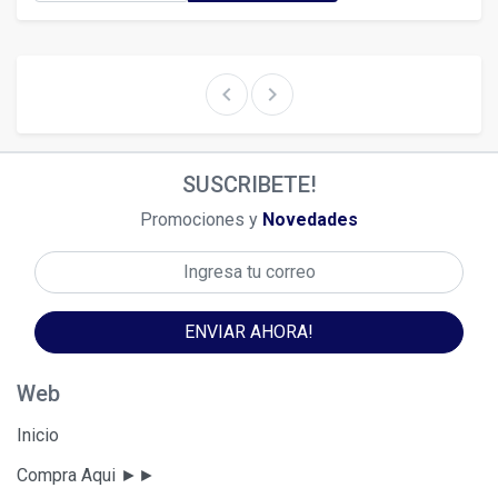
chevron_left
chevron_right
SUSCRIBETE!
Promociones y
Novedades
ENVIAR AHORA!
Web
Inicio
Compra Aqui ►►