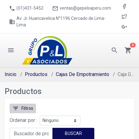
phone
mail_outline
(01)431-5452
ventas@gepelsaperu.com
Av. Jr. Huancavelica N°1196 Cercado de Lima-
business
Lima
0
menu
search
shopping_cart
Inicio
Productos
Cajas De Empotramiento
Caja Gang
Productos
filter_list
Filtros
Ordenar por :
BUSCAR