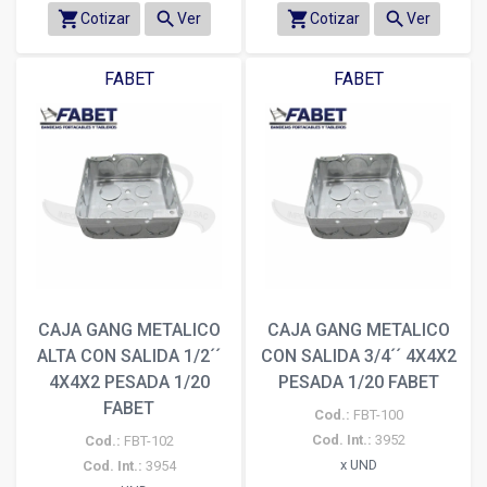
shopping_cart
search
shopping_cart
search
Cotizar
Ver
Cotizar
Ver
FABET
FABET
CAJA GANG METALICO
CAJA GANG METALICO
ALTA CON SALIDA 1/2´´
CON SALIDA 3/4´´ 4X4X2
4X4X2 PESADA 1/20
PESADA 1/20 FABET
FABET
Cod.:
FBT-100
Cod. Int.:
3952
Cod.:
FBT-102
x UND
Cod. Int.:
3954