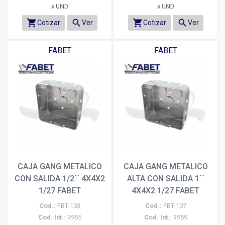
x UND
x UND
shopping_cart
search
shopping_cart
search
Cotizar
Ver
Cotizar
Ver
FABET
FABET
CAJA GANG METALICO
CAJA GANG METALICO
CON SALIDA 1/2´´ 4X4X2
ALTA CON SALIDA 1´´
1/27 FABET
4X4X2 1/27 FABET
Cod.:
FBT-103
Cod.:
FBT-107
Cod. Int.:
3955
Cod. Int.:
3959