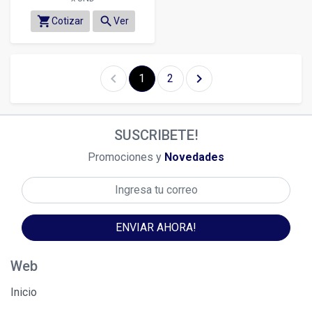
shopping_cart
search
Cotizar
Ver
chevron_left
chevron_right
1
2
SUSCRIBETE!
Promociones y
Novedades
ENVIAR AHORA!
Web
Inicio