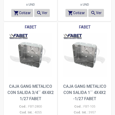
x UND
x UND
shopping_cart
search
shopping_cart
search
Cotizar
Ver
Cotizar
Ver
FABET
FABET
CAJA GANG METALICO
CAJA GANG METALICO
CON SALIDA 3/4´´ 4X4X2
CON SALIDA 1´´ 4X4X2
1/27 FABET
-1/27 FABET
Cod.:
FBT-2800
Cod.:
FBT-105
Cod. Int.:
4055
Cod. Int.:
3957