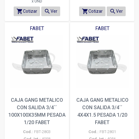
x UND
shopping_cart
search
shopping_cart
search
Cotizar
Ver
Cotizar
Ver
FABET
FABET
CAJA GANG METALICO
CAJA GANG METALICO
CON SALIDA 3/4´´
CON SALIDA 3/4´´
100X100X35MM PESADA
4X4X1.5 PESADA 1/20
1/20 FABET
FABET
Cod.:
FBT-2803
Cod.:
FBT-2801
Cod. Int.:
4058
Cod. Int.:
4056