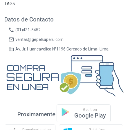
TAGs
Datos de Contacto
phone
(01)431-5452
mail_outline
ventas@gepelsaperu.com
business
Av. Jr. Huancavelica N°1196 Cercado de Lima- Lima
Get it on
Proximamente
Google Play
Download on the
Get it from