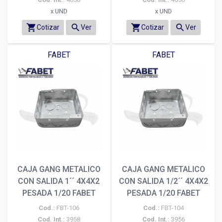
x UND
x UND
shopping_cart
search
shopping_cart
search
Cotizar
Ver
Cotizar
Ver
FABET
FABET
CAJA GANG METALICO
CAJA GANG METALICO
CON SALIDA 1´´ 4X4X2
CON SALIDA 1/2´´ 4X4X2
PESADA 1/20 FABET
PESADA 1/20 FABET
Cod.:
FBT-106
Cod.:
FBT-104
Cod. Int.:
3958
Cod. Int.:
3956