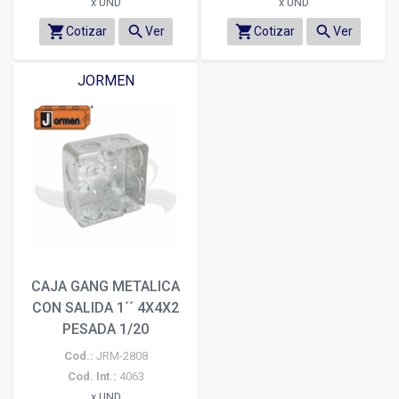
x UND
x UND
shopping_cart
search
shopping_cart
search
Cotizar
Ver
Cotizar
Ver
JORMEN
CAJA GANG METALICA
CON SALIDA 1´´ 4X4X2
PESADA 1/20
Cod.:
JRM-2808
Cod. Int.:
4063
x UND