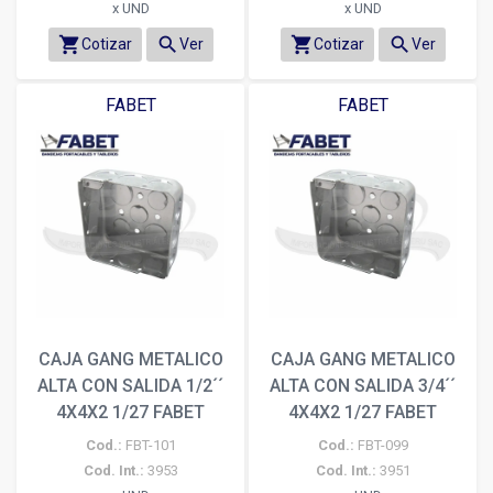
x UND
x UND
shopping_cart
search
shopping_cart
search
Cotizar
Ver
Cotizar
Ver
FABET
FABET
CAJA GANG METALICO
CAJA GANG METALICO
ALTA CON SALIDA 1/2´´
ALTA CON SALIDA 3/4´´
4X4X2 1/27 FABET
4X4X2 1/27 FABET
Cod.:
FBT-101
Cod.:
FBT-099
Cod. Int.:
3953
Cod. Int.:
3951