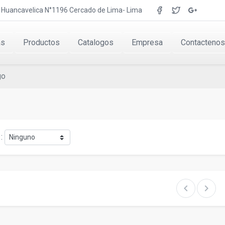
r. Huancavelica N°1196 Cercado de Lima- Lima
as
Productos
Catalogos
Empresa
Contactenos
go
:
chevron_left
chevron_right