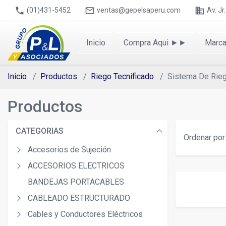
phone
mail_outline
business
(01)431-5452
ventas@gepelsaperu.com
Av. J
Inicio
Compra Aqui ►►
Marc
Inicio
Productos
Riego Tecnificado
Sistema De Rie
Productos
CATEGORIAS
Ordenar por 
Accesorios de Sujeción
ACCESORIOS ELECTRICOS
BANDEJAS PORTACABLES
CABLEADO ESTRUCTURADO
Cables y Conductores Eléctricos