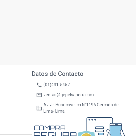
Datos de Contacto
phone
(01)431-5452
mail_outline
ventas@gepelsaperu.com
Av. Jr. Huancavelica N°1196 Cercado de
business
Lima- Lima