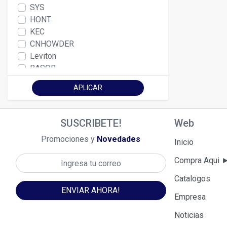
SYS
HONT
KEC
CNHOWDER
Leviton
BASOR
JORMEN
APLICAR
Thorgel
Protegel
THORCEM
SUSCRIBETE!
Web
FAVIGEL
Promociones y
Novedades
Wonder Group
Inicio
Tecno - Sal
Compra Aqui
Indeco
Disagel
Catalogos
GEM
ENVIAR AHORA!
Empresa
Bticino
TIERRA GEL
Noticias
Schneider Electric